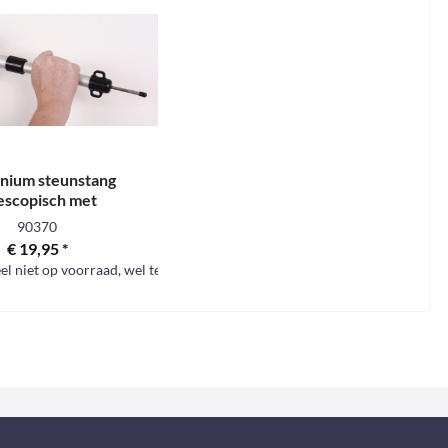
nium steunstang
escopisch met
aimechanisme
90370
rendelsysteem
€ 19,95 *
 niet op voorraad, wel te bestellen