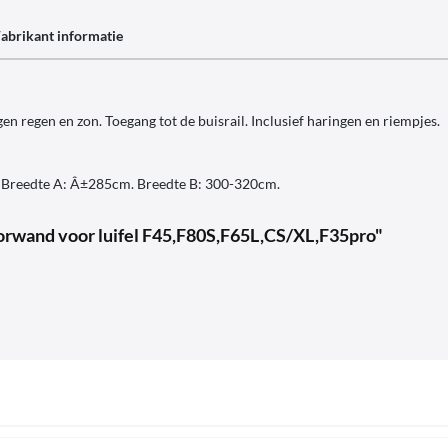
abrikant informatie
 regen en zon. Toegang tot de buisrail. Inclusief haringen en riempjes.
r. Breedte A: Â±285cm. Breedte B: 300-320cm.
oorwand voor luifel F45,F80S,F65L,CS/XL,F35pro"