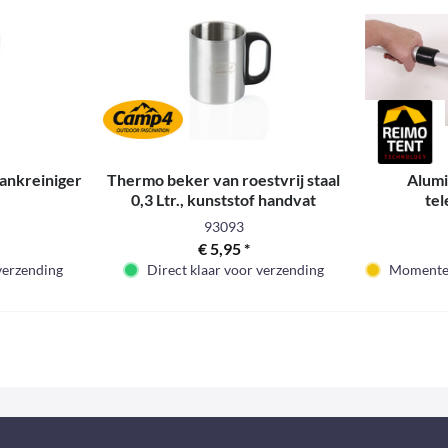
nkreiniger
Thermo beker van roestvrij staal
Alumi
0,3 Ltr., kunststof handvat
tel
dra
93093
Verg
€ 5,95 *
 verzending
Direct klaar voor verzending
Momenteel