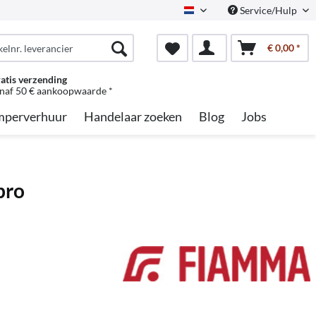
Service/Hulp
Dutch
€ 0,00 *
atis verzending
naf 50 € aankoopwaarde *
perverhuur
Handelaar zoeken
Blog
Jobs
pro