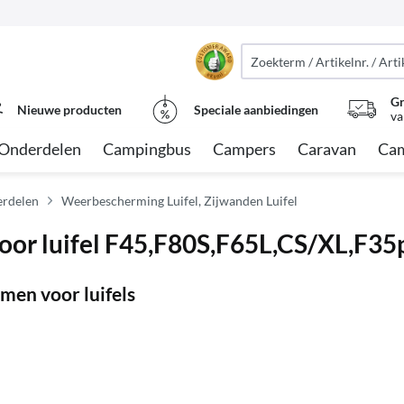
Gr
Nieuwe producten
Speciale aanbiedingen
va
Onderdelen
Campingbus
Campers
Caravan
Cam
erdelen
Weerbescherming Luifel, Zijwanden Luifel
oor luifel F45,F80S,F65L,CS/XL,F35
en voor luifels