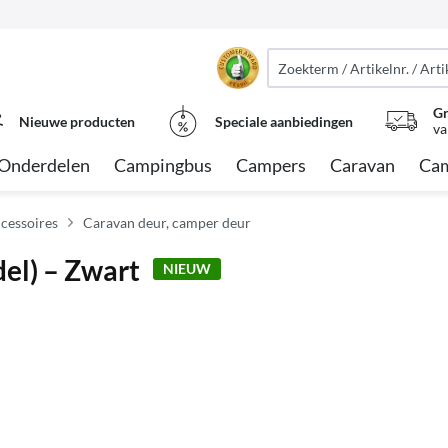
Gr
Nieuwe producten
Speciale aanbiedingen
va
Onderdelen
Campingbus
Campers
Caravan
Cam
cessoires
Caravan deur, camper deur
del) – Zwart
NIEUW