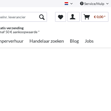
Service/Hulp
Dutch
€ 0,00 *
atis verzending
naf 50 € aankoopwaarde *
perverhuur
Handelaar zoeken
Blog
Jobs