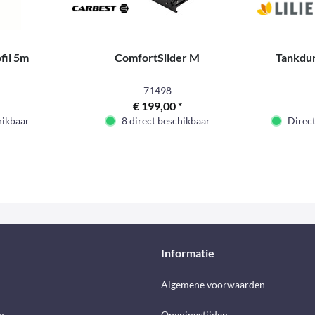
fil 5m
ComfortSlider M
Tankdu
71498
€ 199,00 *
hikbaar
8 direct beschikbaar
Direct
Informatie
d
Algemene voorwaarden
n
Openingstijden