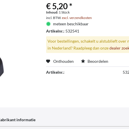
€ 5,20 *
Inhoud:
1 Stück
incl. BTW.
excl. verzendkosten
meteen beschikbaar
Artikelnr.:
532541
Voor bestellingen, schakelt u alstublieft over 
in Nederland? Raadpleeg dan onze
dealer zoe
Onthouden
Beoordelen
Artikelnr.:
53
abrikant informatie