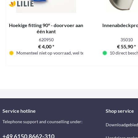
Hoekige fitting 90° - doorvoer aan
Innenabdeckpro
één kant
620950
35010
€ 4,00 *
€ 55,90 *
Momenteel niet op voorraad, wel te bestellen
10 direct besc
Service hotline
Shop service
Telephone support and counselling under:
Downloadgebie
+49 6150 8662-310
Handelaar zoeke