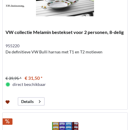
VW collectie Melamin bestekset voor 2 personen, 8-delig
955220
De definitieve VW Bulli harnas met T1 en T2 motieven
€ 31,50 *
€ 39,95 *
direct beschikbaar
Details