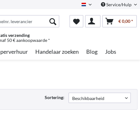
Service/Hulp
Dutch
€ 0,00 *
atis verzending
naf 50 € aankoopwaarde *
perverhuur
Handelaar zoeken
Blog
Jobs
Sortering: