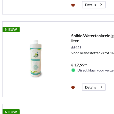
Details
NIEUW
Solbio Watertankreinig
liter
66425
Voor brandstoftanks tot 160
€ 17,99 *
Direct klaar voor verz
Details
NIEUW