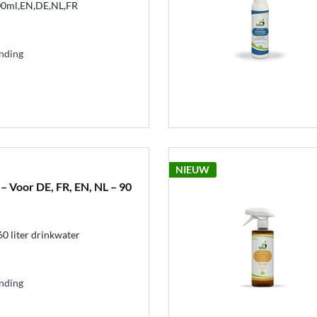
500ml,EN,DE,NL,FR
ending
NIEUW
– Voor DE, FR, EN, NL – 90
0 liter drinkwater
ending