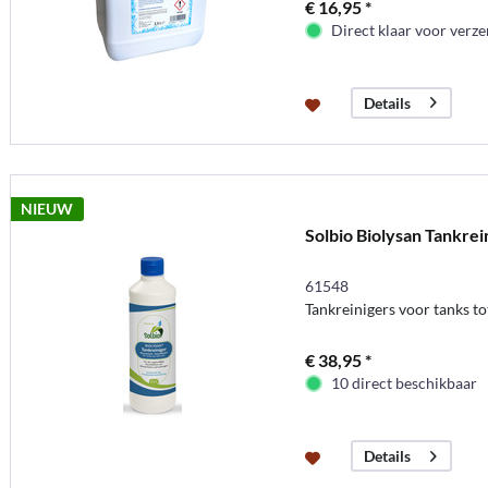
€ 16,95 *
Direct klaar voor verz
Details
NIEUW
Solbio Biolysan Tankrei
61548
Tankreinigers voor tanks tot
€ 38,95 *
10 direct beschikbaar
Details