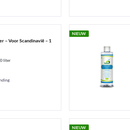
NIEUW
er – Voor Scandinavië – 1
 liter
ending
NIEUW