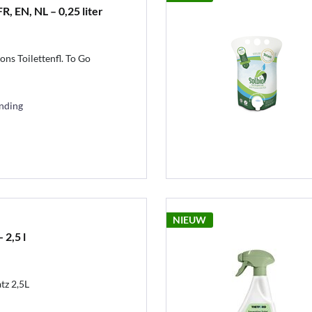
R, EN, NL – 0,25 liter
ns Toilettenfl. To Go
ending
NIEUW
 2,5 l
tz 2,5L