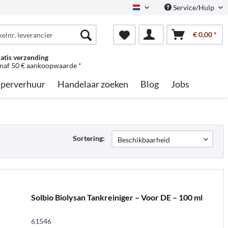
Service/Hulp
Dutch
€ 0,00 *
atis verzending
naf 50 € aankoopwaarde *
perverhuur
Handelaar zoeken
Blog
Jobs
Sortering:
Solbio Biolysan Tankreiniger – Voor DE – 100 ml
61546