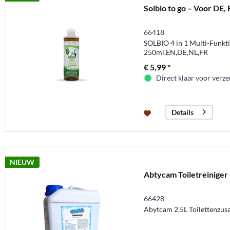
Solbio to go – Voor DE, F
66418
SOLBIO 4 in 1 Multi-Funktio
250ml,EN,DE,NL,FR
€ 5,99 *
Direct klaar voor verz
Details
NIEUW
Abtycam Toiletreiniger -
66428
Abytcam 2,5L Toilettenzusa