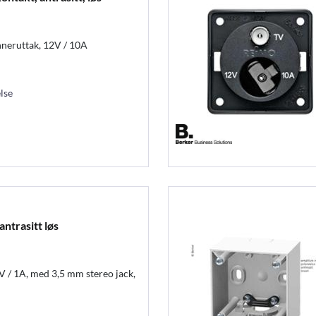
nneruttak, 12V / 10A
lse
ntrasitt løs
V / 1A, med 3,5 mm stereo jack,