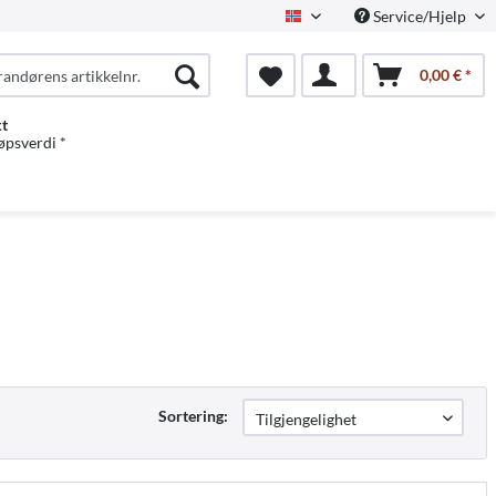
Service/Hjelp
Norwegian
0,00 € *
kt
jøpsverdi *
Sortering: