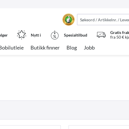
Gratis fra
elger
Nytt i
Spesialtilbud
fra 50 € k
Bobilutleie
Butikk finner
Blog
Jobb