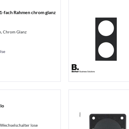
1-fach Rahmen chrom glanz
h, Chrom Glanz
lse
lo
Wechselschalter lose