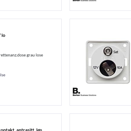
 lo
ttenanz.dose grau lose
lse
takt, antrasitt, løs