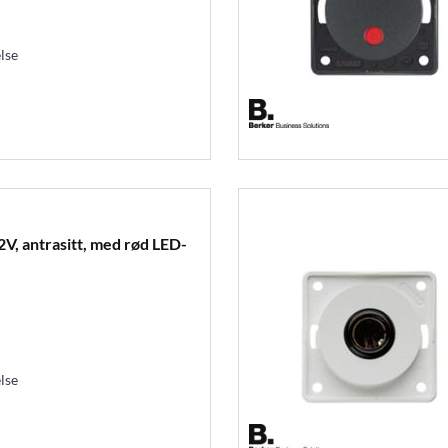
lse
V, antrasitt, med rød LED-
lse