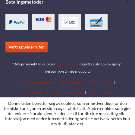
Betalingsmetoder
Vertrag widerrufen
* Alle priser inkl. Mva. pluss
fraktkostnader
og evtl. postoppkravsgebyr,
dersom ikke annet er oppgitt
Nedlastingsområde
Butikk finner
Bli forhandler
Last ned katalog
Ta kontakt med
Jobs
Steder
Denne siden benytter seg av cookies, som er nødvendige for den
tekniske funksjonen av siden og er alltid satt. Andre cookies som gjør
det enklere å bruke denne siden, er til for direkte marketing eller
interaksjon med andre internettsider og sosiale nettverk, settes kun
om du tillater det.