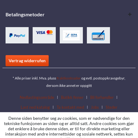
Betalingsmetoder
Vertrag widerrufen
* Alle priser inkl. Mva. pluss
fraktkostnader
og evtl. postoppkravsgebyr,
dersom ikke annet er oppgitt
Nedlastingsområde
Butikk finner
Bli forhandler
Last ned katalog
Ta kontakt med
Jobs
Steder
Denne siden benytter seg av cookies, som er nødvendige for den
tekniske funksjonen av siden og er alltid satt. Andre cookies som gjør
det enklere å bruke denne siden, er til for direkte marketing eller
interaksjon med andre internettsider og sosiale nettverk, settes kun