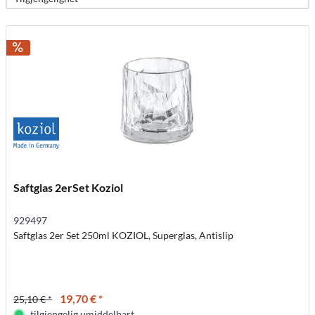
Saftglas 2erSet Koziol
929497
Saftglas 2er Set 250ml KOZIOL, Superglas, Antislip
19,70 € *
25,10 € *
tilgjengelig umiddelbart