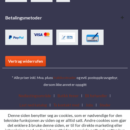
Betalingsmetoder
Vertrag widerrufen
* Alle priser inkl. Mva. pluss
fraktkostnader
og evtl. postoppkravsgebyr,
dersom ikke annet er oppgitt
Nedlastingsområde
Butikk finner
Bli forhandler
Last ned katalog
Ta kontakt med
Jobs
Steder
Denne siden benytter seg av cookies, som er nødvendige for den
tekniske funksjonen av siden og er alltid satt. Andre cookies som gjør
det enklere å bruke denne siden, er til for direkte marketing eller