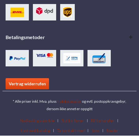
Betalingsmetoder
Vertrag widerrufen
* Alle priser inkl. Mva. pluss
fraktkostnader
og evtl. postoppkravsgebyr,
dersom ikke annet er oppgitt
Nedlastingsområde
Butikk finner
Bli forhandler
Last ned katalog
Ta kontakt med
Jobs
Steder