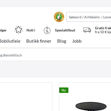
Gratis fra
elger
Nytt i
Spesialtilbud
fra 50 € k
Bobilutleie
Butikk finner
Blog
Jobb
 Beistelltisch
Ny