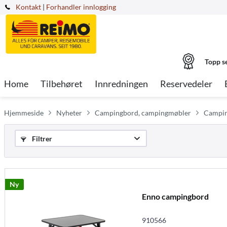
Kontakt
|
Forhandler innlogging
Topp s
Home
Tilbehøret
Innredningen
Reservedeler
Hjemmeside
Nyheter
Campingbord, campingmøbler
Camping
Filtrer
Ny
Enno campingbord
910566