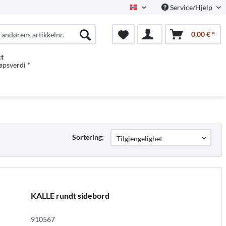
Service/Hjelp
Norwegian
0,00 € *
kt
jøpsverdi *
Sortering:
KALLE rundt sidebord
910567