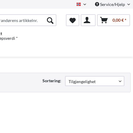
Service/Hjelp
Norwegian
0,00 € *
kt
jøpsverdi *
Sortering: