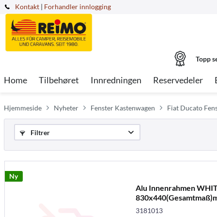
Kontakt
|
Forhandler innlogging
Topp s
Home
Tilbehøret
Innredningen
Reservedeler
Hjemmeside
Nyheter
Fenster Kastenwagen
Fiat Ducato Fen
Filtrer
Ny
Alu Innenrahmen WHI
830x440(Gesamtmaß)m.
Ausst
3181013