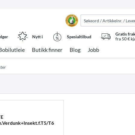
Gratis fra
elger
Nytt i
Spesialtilbud
fra 50 € k
Bobilutleie
Butikk finner
Blog
Jobb
ster
TE
Verdunk+Insekt.f.T5/T6