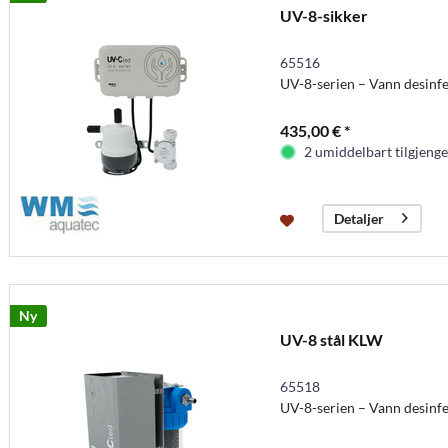
UV-8-sikker
65516
UV-8-serien – Vann desinf
435,00 € *
2 umiddelbart tilgjenge
Detaljer
Ny
UV-8 stål KLW
65518
UV-8-serien – Vann desinf