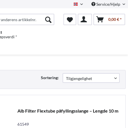
Service/Hjelp
Norwegian
0,00 € *
kt
jøpsverdi *
Sortering:
Alb Filter Flextube påfyllingsslange – Lengde 10 m
61549