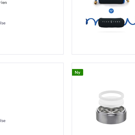
rien
lse
Ny
lse