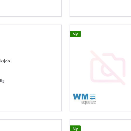
Ny
eksjon
lig
Ny