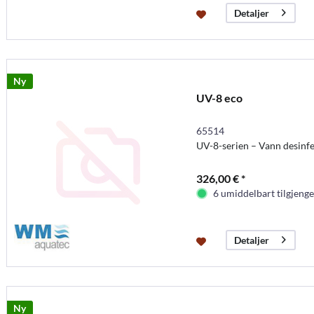
Detaljer
Ny
UV-8 eco
65514
UV-8-serien – Vann desinf
326,00 € *
6 umiddelbart tilgjenge
Detaljer
Ny