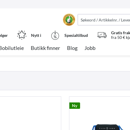
Gratis fra
elger
Nytt i
Spesialtilbud
fra 50 € k
Bobilutleie
Butikk finner
Blog
Jobb
Ny