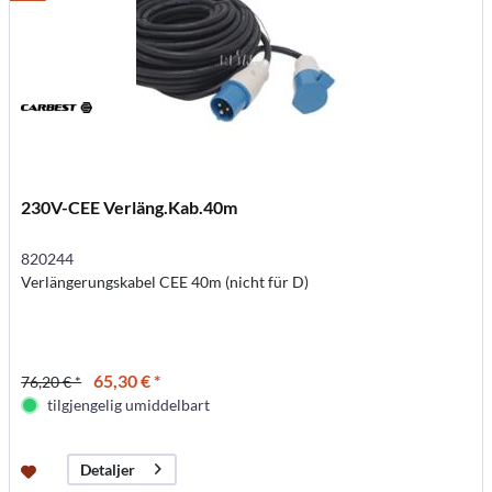
230V-CEE Verläng.Kab.40m
820244
Verlängerungskabel CEE 40m (nicht für D)
65,30 € *
76,20 € *
tilgjengelig umiddelbart
Detaljer