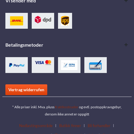
Vi sender med
Betalingsmetoder
Vertrag widerrufen
* Alle priser inkl. Mva. pluss
fraktkostnader
og evtl. postoppkravsgebyr,
dersom ikke annet er oppgitt
Nedlastingsområde
Butikk finner
Bli forhandler