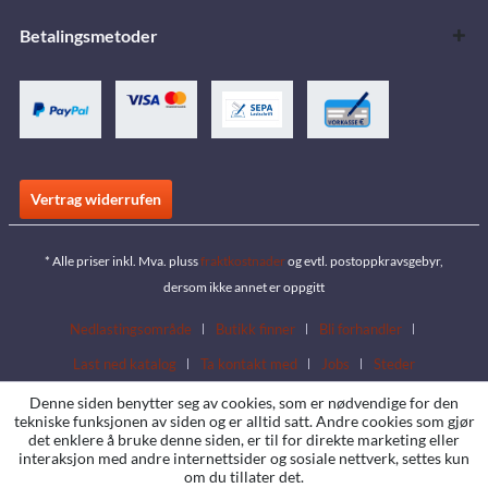
Betalingsmetoder
Vertrag widerrufen
* Alle priser inkl. Mva. pluss
fraktkostnader
og evtl. postoppkravsgebyr,
dersom ikke annet er oppgitt
Nedlastingsområde
Butikk finner
Bli forhandler
Last ned katalog
Ta kontakt med
Jobs
Steder
Denne siden benytter seg av cookies, som er nødvendige for den
tekniske funksjonen av siden og er alltid satt. Andre cookies som gjør
det enklere å bruke denne siden, er til for direkte marketing eller
interaksjon med andre internettsider og sosiale nettverk, settes kun
om du tillater det.