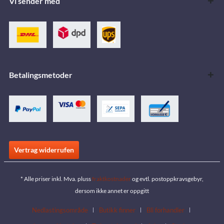
Vi sender med
Betalingsmetoder
Vertrag widerrufen
* Alle priser inkl. Mva. pluss
fraktkostnader
og evtl. postoppkravsgebyr,
dersom ikke annet er oppgitt
Nedlastingsområde
Butikk finner
Bli forhandler