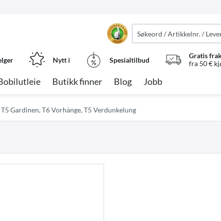
Gratis fra
elger
Nytt i
Spesialtilbud
fra 50 € k
Bobilutleie
Butikk finner
Blog
Jobb
T5 Gardinen, T6 Vorhänge, T5 Verdunkelung