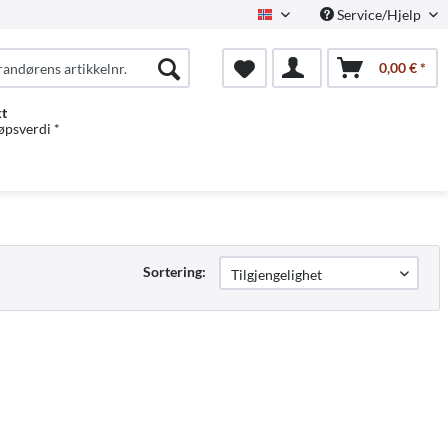
Service/Hjelp
Norwegian
0,00 € *
kt
jøpsverdi *
Sortering: