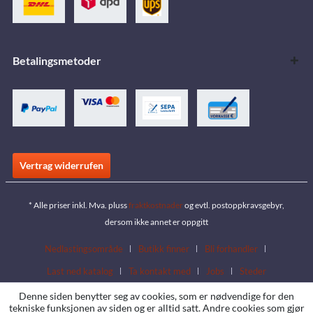
Betalingsmetoder
Vertrag widerrufen
* Alle priser inkl. Mva. pluss
fraktkostnader
og evtl. postoppkravsgebyr,
dersom ikke annet er oppgitt
Nedlastingsområde
Butikk finner
Bli forhandler
Last ned katalog
Ta kontakt med
Jobs
Steder
Denne siden benytter seg av cookies, som er nødvendige for den
tekniske funksjonen av siden og er alltid satt. Andre cookies som gjør