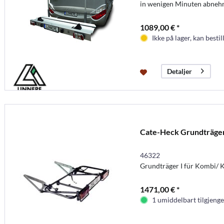
in wenigen Minuten abne
1089,00 € *
Ikke på lager, kan bestil
Detaljer
Cate-Heck Grundträg
46322
Grundträger I für Kombi/
1471,00 € *
1 umiddelbart tilgjenge