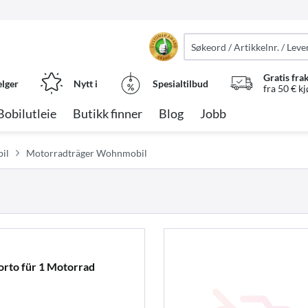
Gratis fra
elger
Nytt i
Spesialtilbud
fra 50 € k
Bobilutleie
Butikk finner
Blog
Jobb
il
Motorradträger Wohnmobil
orto für 1 Motorrad