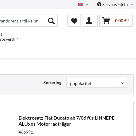
Service/Hjelp
Norwegian
0,00 € *
kt
jøpsverdi *
Sortering:
Elektrosatz Fiat Ducato ab 7/06 für LINNEPE
ALUxxs Motorradträger
466991