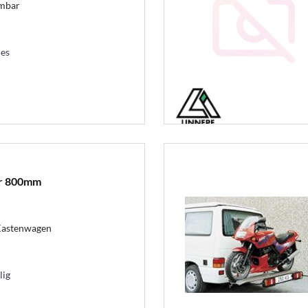
hmbar
les
er 800mm
 Kastenwagen
lig