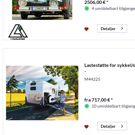
2506,00 € *
4 umiddelbart tilgjenge
Detaljer
Lastestøtte for sykkel/
-
M44225
fra 717,00 € *
10 umiddelbart tilgjeng
Detaljer