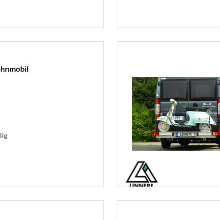
ohnmobil
lig