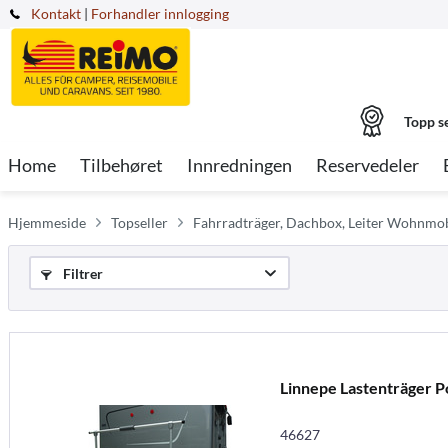
Kontakt
|
Forhandler innlogging
Topp s
Home
Tilbehøret
Innredningen
Reservedeler
Hjemmeside
Topseller
Fahrradträger, Dachbox, Leiter Wohnmob
Filtrer
Linnepe Lastenträger P
46627