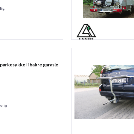
lig
sparkesykkel i bakre garasje
elig