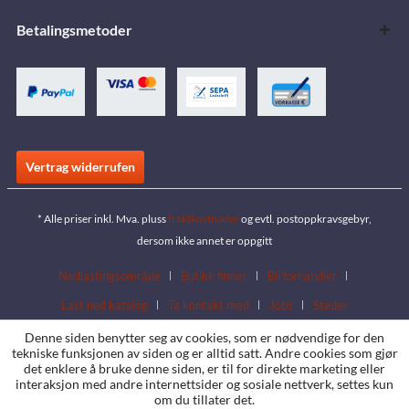
Betalingsmetoder
Vertrag widerrufen
* Alle priser inkl. Mva. pluss
fraktkostnader
og evtl. postoppkravsgebyr,
dersom ikke annet er oppgitt
Nedlastingsområde
Butikk finner
Bli forhandler
Last ned katalog
Ta kontakt med
Jobs
Steder
Denne siden benytter seg av cookies, som er nødvendige for den
tekniske funksjonen av siden og er alltid satt. Andre cookies som gjør
det enklere å bruke denne siden, er til for direkte marketing eller
interaksjon med andre internettsider og sosiale nettverk, settes kun
om du tillater det.