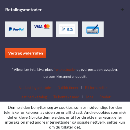
Betalingsmetoder
Vertrag widerrufen
* Alle priser inkl. Mva. pluss
fraktkostnader
og evtl. postoppkravsgebyr,
dersom ikke annet er oppgitt
Nedlastingsområde
Butikk finner
Bli forhandler
Last ned katalog
Ta kontakt med
Jobs
Steder
Denne siden benytter seg av cookies, som er nødvendige for den
tekniske funksjonen av siden og er alltid satt. Andre cookies som gjør
det enklere å bruke denne siden, er til for direkte marketing eller
interaksjon med andre internettsider og sosiale nettverk, settes kun
om du tillater det.