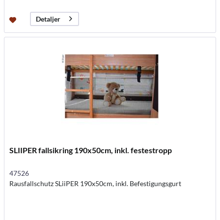
Detaljer
SLIIPER fallsikring 190x50cm, inkl. festestropp
47526
Rausfallschutz SLiiPER 190x50cm, inkl. Befestigungsgurt