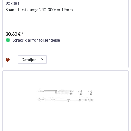
903081
Spann-Firststange 240-300cm 19mm
30,60 € *
Straks klar for forsendelse
Detaljer