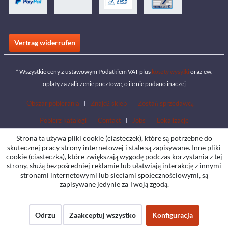
Vertrag widerrufen
* Wszystkie ceny z ustawowym Podatkiem VAT plus
koszty wysyłki
oraz ew.
opłaty za zaliczenie pocztowe, o ile nie podano inaczej
Obszar pobierania
Znajdź sklep
Zostań sprzedawcą
Pobierz katalogi
Contact
Jobs
Lokalizacje
Strona ta używa pliki cookie (ciasteczek), które są potrzebne do
skutecznej pracy strony internetowej i stale są zapisywane. Inne pliki
cookie (ciasteczka), które zwiększają wygodę podczas korzystania z tej
strony, służą bezpośredniej reklamie lub ułatwiają interakcję z innymi
stronami internetowymi lub sieciami społecznościowymi, są
zapisywane jedynie za Twoją zgodą.
Odrzu
Zaakceptuj wszystko
Konfiguracja