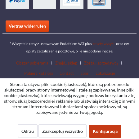
Vertrag widerrufen
* Wszystkie ceny z ustawowym Podatkiem VAT plus
koszty wysyłki
oraz ew.
opłaty za zaliczenie pocztowe, o ile nie podano inaczej
Obszar pobierania
Znajdź sklep
Zostań sprzedawcą
Pobierz katalogi
Contact
Jobs
Lokalizacje
Strona ta używa pliki cookie (ciasteczek), które są potrzebne do
skutecznej pracy strony internetowej i stale są zapisywane. Inne pliki
cookie (ciasteczka), które zwiększają wygodę podczas korzystania z tej
strony, służą bezpośredniej reklamie lub ułatwiają interakcję z innymi
stronami internetowymi lub sieciami społecznościowymi, są
zapisywane jedynie za Twoją zgodą.
Odrzu
Zaakceptuj wszystko
Konfiguracja