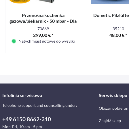
Przenośna kuchenka
Dometic Pilzlüft
gazowa/piekarnik - 50 mbar - Dla
DE, AT i CH
70669
35210
299,00 € *
48,00 € *
Natychmiast gotowe do wysyłki
Infolinia serwisowa
Serwis sklepu
Telephone support and counselling under:
Obszar pobieran
+49 6150 8662-310
Znajdź sklep
Mon-Fri, 10 am - 5 pm