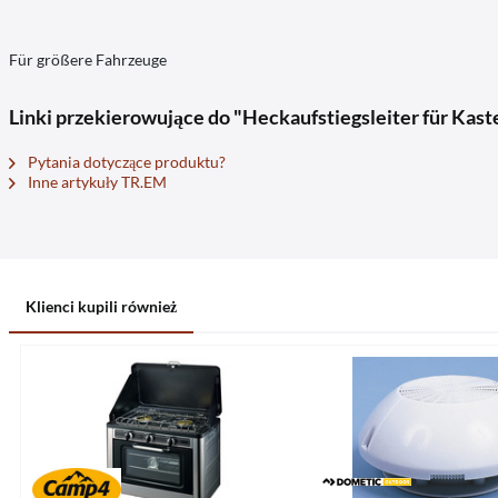
Für größere Fahrzeuge
Linki przekierowujące do "Heckaufstiegsleiter für Kast
Pytania dotyczące produktu?
Inne artykuły TR.EM
Klienci kupili również