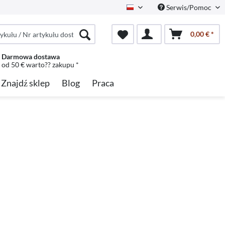
Serwis/Pomoc
Polish
0,00 € *
Darmowa dostawa
od 50 € warto?? zakupu *
Znajdź sklep
Blog
Praca