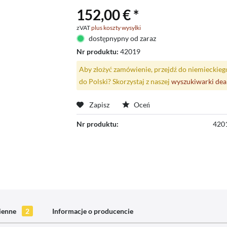
152,00 € *
zVAT
plus koszty wysyłki
dostępnypny od zaraz
Nr produktu:
42019
Aby złożyć zamówienie, przejdź do niemieckieg
do Polski? Skorzystaj z naszej
wyszukiwarki de
Zapisz
Oceń
Nr produktu:
420
mienne
2
Informacje o producencie