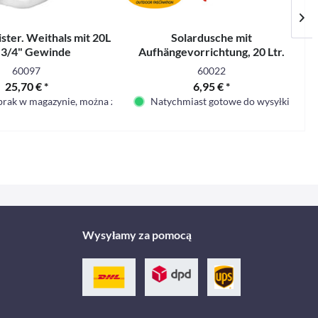
ter. Weithals mit 20L
Solardusche mit
S
 3/4" Gewinde
Aufhängevorrichtung, 20 Ltr.
Volumen
60097
60022
25,70 € *
6,95 € *
brak w magazynie, można zamówić
Natychmiast gotowe do wysyłki
Wysyłamy za pomocą