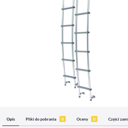
Opis
Pliki do pobrania
0
Oceny
0
Części za