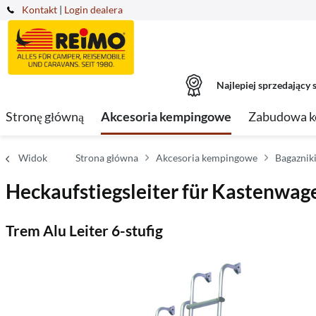
Kontakt
|
Login dealera
Najlepiej sprzedający s
Stronę główną
Akcesoria kempingowe
Zabudowa 
Widok
Strona główna
Akcesoria kempingowe
Bagaznik
Heckaufstiegsleiter für Kastenwagen
Trem Alu Leiter 6-stufig