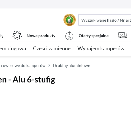
ię
Nowe produkty
Oferty specjalne
kempingowa
Czesci zamienne
Wynajem kamperów
i rowerowe do kamperów
Drabiny aluminiowe
 - Alu 6-stufig