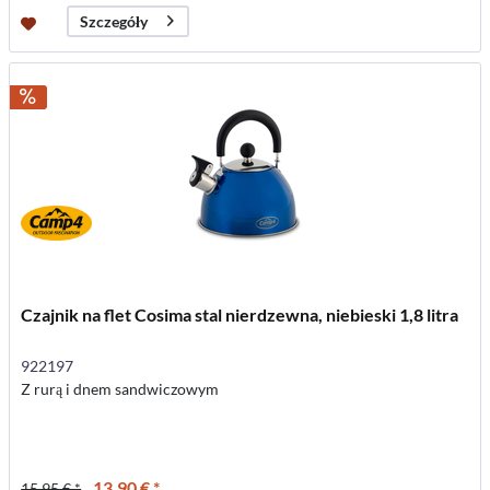
Szczegóły
Czajnik na flet Cosima stal nierdzewna, niebieski 1,8 litra
922197
Z rurą i dnem sandwiczowym
13,90 € *
15,95 € *