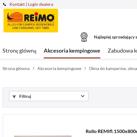
Kontakt
|
Login dealera
Najlepiej sprzedający s
Stronę główną
Akcesoria kempingowe
Zabudowa 
Strona główna
Akcesoria kempingowe
Okna do kamperów, okna
Filtruj
Rollo REMIfl.1500x80