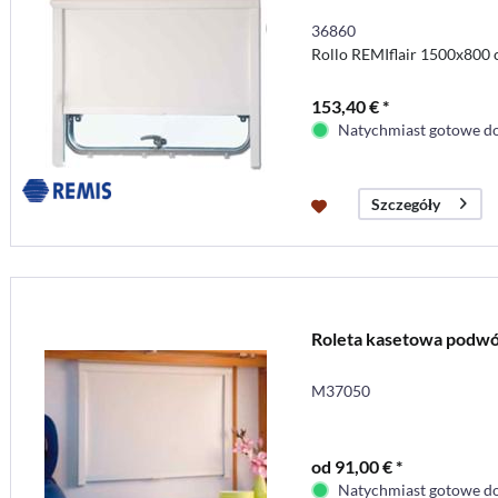
36860
Rollo REMIflair 1500x800
153,40 € *
Natychmiast gotowe do
Szczegóły
Roleta kasetowa podwój
M37050
od 91,00 € *
Natychmiast gotowe do