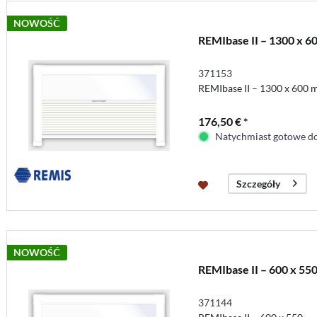
NOWOŚĆ
REMIbase II – 1300 x 
371153
REMIbase II – 1300 x 600
176,50 € *
Natychmiast gotowe do
Szczegóły
NOWOŚĆ
REMIbase II – 600 x 55
371144