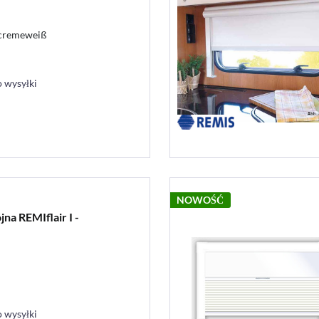
 cremeweiß
 wysyłki
NOWOŚĆ
na REMIflair I -
 wysyłki