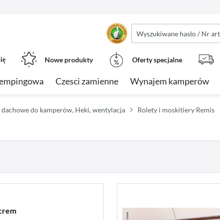
ię
Nowe produkty
Oferty specjalne
kempingowa
Czesci zamienne
Wynajem kamperów
 dachowe do kamperów, Heki, wentylacja
Rolety i moskitiery Remis
0crem