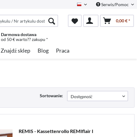
Serwis/Pomoc
Polish
0,00 € *
Darmowa dostawa
od 50 € warto?? zakupu *
Znajdź sklep
Blog
Praca
Sortowanie:
REMIS - Kassettenrollo REMIflair I