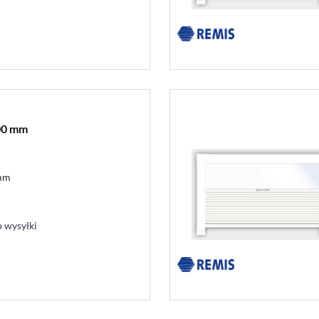
600 mm
 mm
 wysyłki