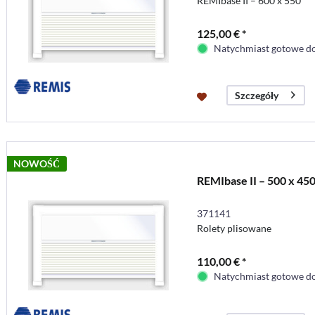
REMIbase II – 600 x 550
125,00 € *
Natychmiast gotowe do
Szczegóły
NOWOŚĆ
REMIbase II – 500 x 45
371141
Rolety plisowane
110,00 € *
Natychmiast gotowe do