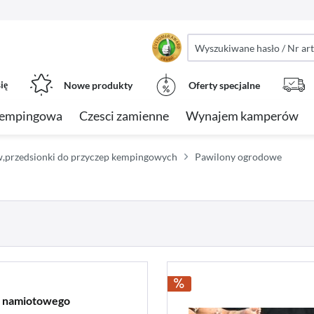
ię
Nowe produkty
Oferty specjalne
kempingowa
Czesci zamienne
Wynajem kamperów
w,przedsionki do przyczep kempingowych
Pawilony ogrodowe
u namiotowego