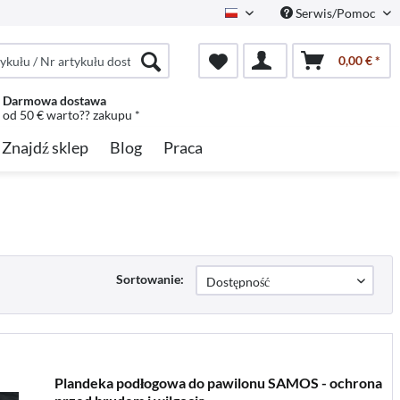
Serwis/Pomoc
Polish
0,00 € *
Darmowa dostawa
od 50 € warto?? zakupu *
Znajdź sklep
Blog
Praca
Sortowanie:
Plandeka podłogowa do pawilonu SAMOS - ochrona