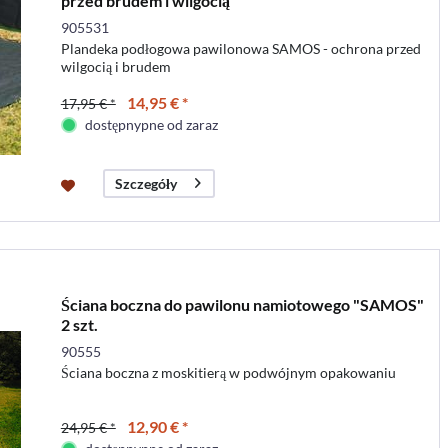
przed brudem i wilgocią
905531
Plandeka podłogowa pawilonowa SAMOS - ochrona przed
wilgocią i brudem
14,95 € *
17,95 € *
dostępnypne od zaraz
Szczegóły
Ściana boczna do pawilonu namiotowego "SAMOS"
2 szt.
90555
Ściana boczna z moskitierą w podwójnym opakowaniu
12,90 € *
24,95 € *