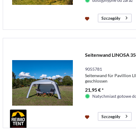
dostępnypne od zaraz
Szczegóły
Seitenwand LINOSA 35
9055781
Seitenwand für Pavillion 
geschlossen
21,95 € *
Natychmiast gotowe do
Szczegóły