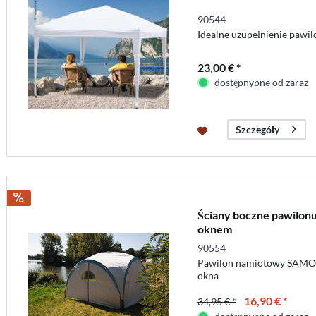
90544
Idealne uzupełnienie pawi
23,00 € *
dostępnypne od zaraz
Szczegóły
Ściany boczne pawilon
oknem
90554
Pawilon namiotowy SAMOS 
okna
16,90 € *
34,95 € *