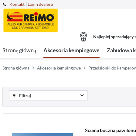
Kontakt
|
Login dealera
Najlepiej sprzedający s
Stronę główną
Akcesoria kempingowe
Zabudowa 
Strona główna
Akcesoria kempingowe
Przedsionki do kamperó
Filtruj
Ściana boczna pawilon