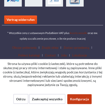
Vertrag widerrufen
* Wszystkie ceny z ustawowym Podatkiem VAT plus
koszty wysyłki
oraz ew.
opłaty za zaliczenie pocztowe, o ile nie podano inaczej
Obszar pobierania
Znajdź sklep
Zostań sprzedawcą
Pobierz katalogi
Contact
Jobs
Lokalizacje
Strona ta używa pliki cookie (ciasteczek), które są potrzebne do
skutecznej pracy strony internetowej i stale są zapisywane. Inne pliki
cookie (ciasteczka), które zwiększają wygodę podczas korzystania z tej
strony, służą bezpośredniej reklamie lub ułatwiają interakcję z innymi
stronami internetowymi lub sieciami społecznościowymi, są
zapisywane jedynie za Twoją zgodą.
Odrzu
Zaakceptuj wszystko
Konfiguracja