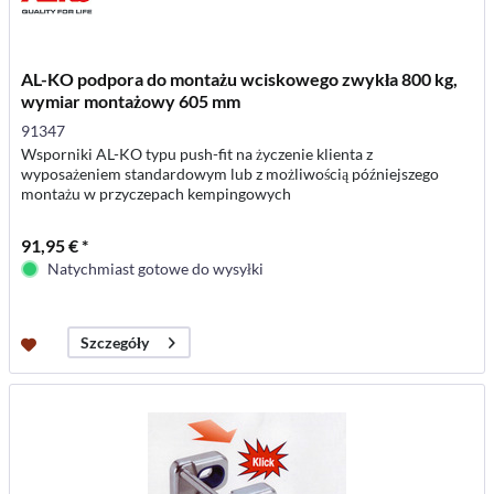
AL-KO podpora do montażu wciskowego zwykła 800 kg,
wymiar montażowy 605 mm
91347
Wsporniki AL-KO typu push-fit na życzenie klienta z
wyposażeniem standardowym lub z możliwością późniejszego
montażu w przyczepach kempingowych
91,95 € *
Natychmiast gotowe do wysyłki
Szczegóły