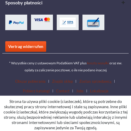
Sposoby płatności
Vertrag widerrufen
* Wszystkie ceny z ustawowym Podatkiem VAT plus
koszty wysyłki
oraz ew.
opłaty za zaliczenie pocztowe, o ile nie podano inaczej
Obszar pobierania
Znajdź sklep
Zostań sprzedawcą
Pobierz katalogi
Contact
Jobs
Lokalizacje
Strona ta używa pliki cookie (ciasteczek), które są potrzebne do
skutecznej pracy strony internetowej i stale są zapisywane. Inne pliki
cookie (ciasteczka), które zwiększają wygodę podczas korzystania z tej
strony, służą bezpośredniej reklamie lub ułatwiają interakcję z innymi
stronami internetowymi lub sieciami społecznościowymi, są
zapisywane jedynie za Twoją zgodą.