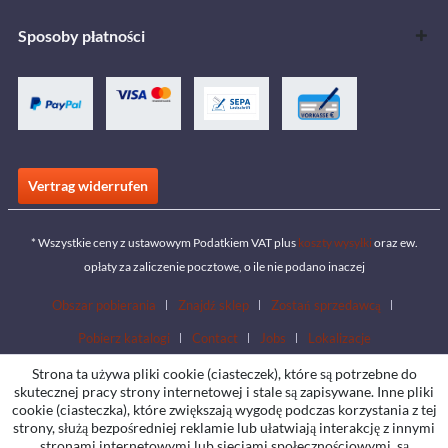
Sposoby płatności
Vertrag widerrufen
* Wszystkie ceny z ustawowym Podatkiem VAT plus
koszty wysyłki
oraz ew.
opłaty za zaliczenie pocztowe, o ile nie podano inaczej
Obszar pobierania
Znajdź sklep
Zostań sprzedawcą
Pobierz katalogi
Contact
Jobs
Lokalizacje
Strona ta używa pliki cookie (ciasteczek), które są potrzebne do
skutecznej pracy strony internetowej i stale są zapisywane. Inne pliki
cookie (ciasteczka), które zwiększają wygodę podczas korzystania z tej
strony, służą bezpośredniej reklamie lub ułatwiają interakcję z innymi
stronami internetowymi lub sieciami społecznościowymi, są