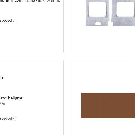
tlg, anthrazit, 1125x785x120mm,
 wysyłki
au
to, hellgrau
006
 wysyłki