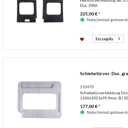
Hecktürverkleidung Set 2-
Duc 2006
225,00 € *
Natychmiast gotowe do
Szczegóły
Schiebetürver. Duc. gr
510470
Schiebetürverkleidung Duca
1260x1053x99,9mm, BJ 2
177,00 € *
Natychmiast gotowe do