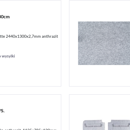
130cm
atte 2440x1300x2,7mm anthrazit
 wysyłki
/S.