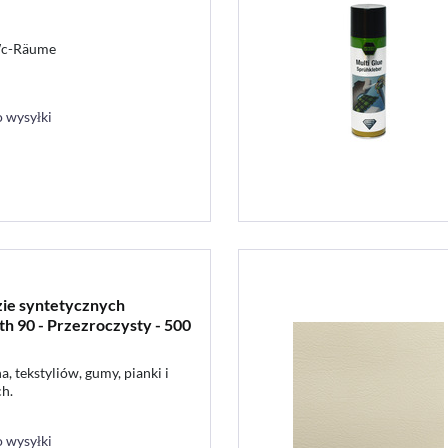
 Wc-Räume
 wysyłki
zie syntetycznych
h 90 - Przezroczysty - 500
a, tekstyliów, gumy, pianki i
h.
 wysyłki