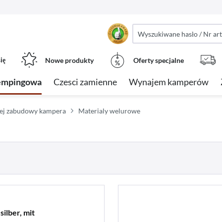
ię
Nowe produkty
Oferty specjalne
empingowa
Czesci zamienne
Wynajem kamperów
nej zabudowy kampera
Materialy welurowe
silber, mit