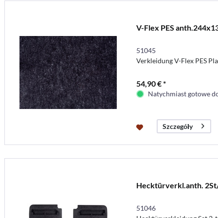
V-Flex PES anth.244x
51045
Verkleidung V-Flex PES Pl
54,90 € *
Natychmiast gotowe do
Szczegóły
Hecktürverkl.anth. 2St
51046