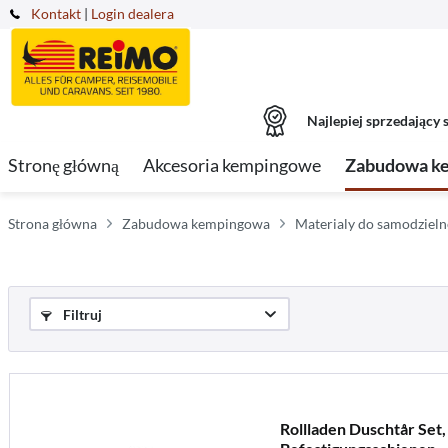
Kontakt
|
Login dealera
Najlepiej sprzedający s
Stronę główną
Akcesoria kempingowe
Zabudowa k
Strona główna
Zabudowa kempingowa
Materialy do samodziel
Filtruj
Rollladen Duschtår Set, 