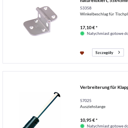
natureloxiert, 55x45m
53358
Winkelbeschlag für Tischp
17,10 € *
Natychmiast gotowe do
Szczegóły
Verbreiterung für Klap
57025
Ausziehstange
10,95 € *
Natychmiast gotowe do