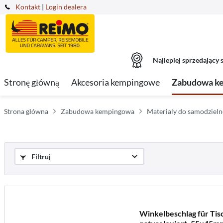
Kontakt
|
Login dealera
Najlepiej sprzedający s
Stronę główną
Akcesoria kempingowe
Zabudowa k
Strona główna
Zabudowa kempingowa
Materialy do samodziel
Filtruj
Winkelbeschlag für Tisc