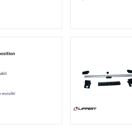
osition
abil
 wysyłki