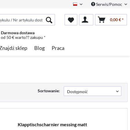
Serwis/Pomoc
Polish
0,00 € *
Darmowa dostawa
od 50 € warto?? zakupu *
Znajdź sklep
Blog
Praca
Sortowanie:
Klapptischscharnier messing matt