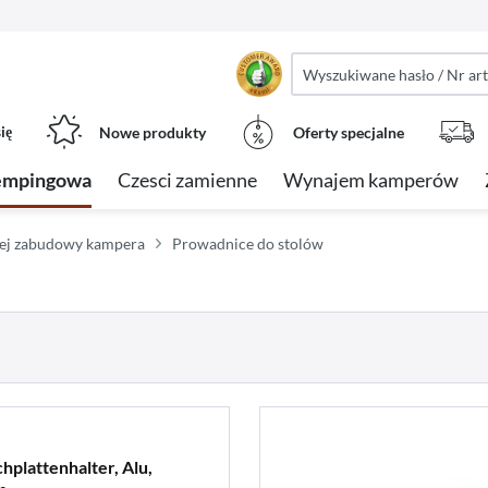
ię
Nowe produkty
Oferty specjalne
empingowa
Czesci zamienne
Wynajem kamperów
nej zabudowy kampera
Prowadnice do stolów
hplattenhalter, Alu,