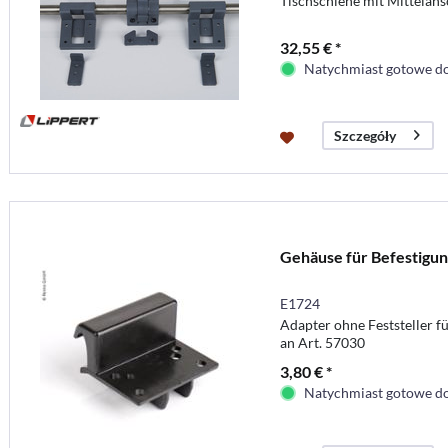
Tischschiene mit Mittelans
32,55 € *
Natychmiast gotowe do
Szczegóły
Gehäuse für Befestigun
E1724
Adapter ohne Feststeller fü
an Art. 57030
3,80 € *
Natychmiast gotowe do