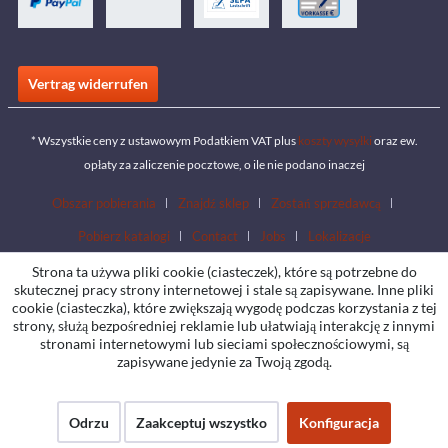
Vertrag widerrufen
* Wszystkie ceny z ustawowym Podatkiem VAT plus
koszty wysyłki
oraz ew.
opłaty za zaliczenie pocztowe, o ile nie podano inaczej
Obszar pobierania
Znajdź sklep
Zostań sprzedawcą
Pobierz katalogi
Contact
Jobs
Lokalizacje
Strona ta używa pliki cookie (ciasteczek), które są potrzebne do
skutecznej pracy strony internetowej i stale są zapisywane. Inne pliki
cookie (ciasteczka), które zwiększają wygodę podczas korzystania z tej
strony, służą bezpośredniej reklamie lub ułatwiają interakcję z innymi
stronami internetowymi lub sieciami społecznościowymi, są
zapisywane jedynie za Twoją zgodą.
Odrzu
Zaakceptuj wszystko
Konfiguracja