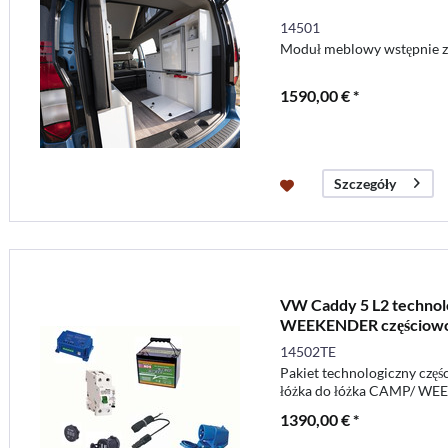
14501
Moduł meblowy wstępnie 
1590,00 € *
Szczegóły
VW Caddy 5 L2 technol
WEEKENDER częściowo
14502TE
Pakiet technologiczny częś
łóżka do łóżka CAMP/ WE
1390,00 € *