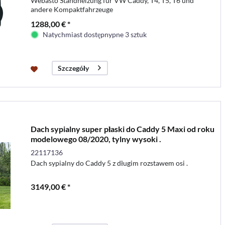
Webasto Standheizung für VW Caddy, T4, T5, T6 und
andere Kompaktfahrzeuge
1288,00 € *
Natychmiast dostępnypne 3 sztuk
Szczegóły
Dach sypialny super płaski do Caddy 5 Maxi od roku
modelowego 08/2020, tylny wysoki .
22117136
Dach sypialny do Caddy 5 z długim rozstawem osi .
3149,00 € *