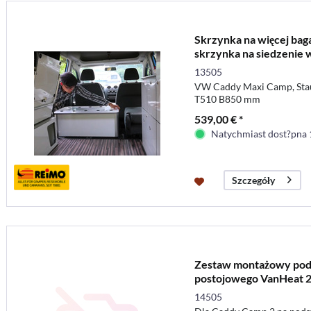
Skrzynka na więcej bag
skrzynka na siedzenie 
13505
VW Caddy Maxi Camp, Stau
T510 B850 mm
539,00 € *
Natychmiast dost?pna 
Szczegóły
Zestaw montażowy pod
postojowego VanHeat 2.
14505