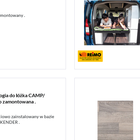
zmontowany .
ogia do łóżka CAMP/
 zamontowana .
ciowo zainstalowany w bazie
EKENDER .