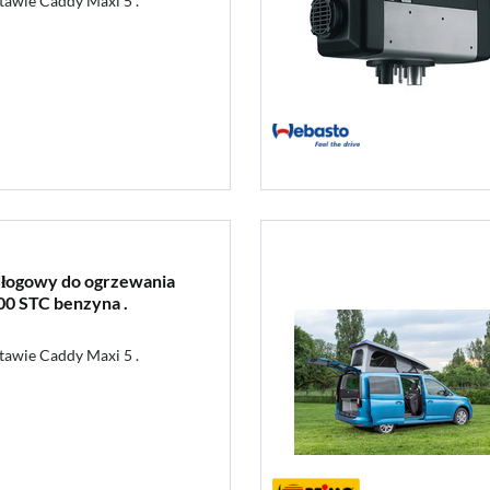
awie Caddy Maxi 5 .
łogowy do ogrzewania
00 STC benzyna .
awie Caddy Maxi 5 .