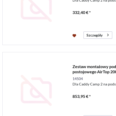
Dla Caddy Camp 2 na podst
332,40 € *
Szczegóły
Zestaw montażowy pod
postojowego AirTop 20
14504
Dla Caddy Camp 2 na podst
853,95 € *