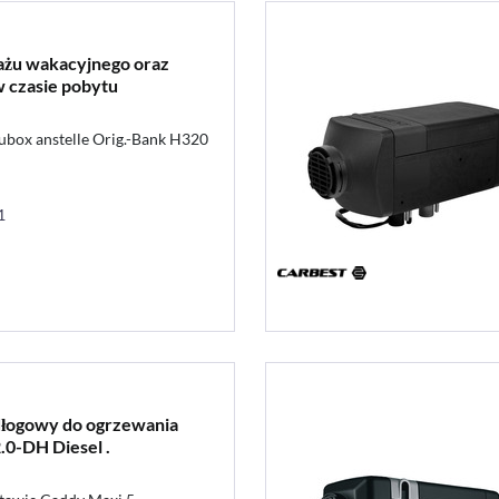
ażu wakacyjnego oraz
w czasie pobytu
box anstelle Orig.-Bank H320
1
łogowy do ogrzewania
0-DH Diesel .