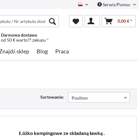
Serwis/Pomoc
Polish
0,00 € *
Darmowa dostawa
od 50 € warto?? zakupu *
Znajdź sklep
Blog
Praca
Sortowanie:
Łóżko kempingowe ze składaną ławką .