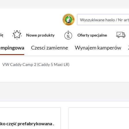
ię
Nowe produkty
Oferty specjalne
empingowa
Czesci zamienne
Wynajem kamperów
VW Caddy Camp 2 (Caddy 5 Maxi LR)
ko część prefabrykowana .