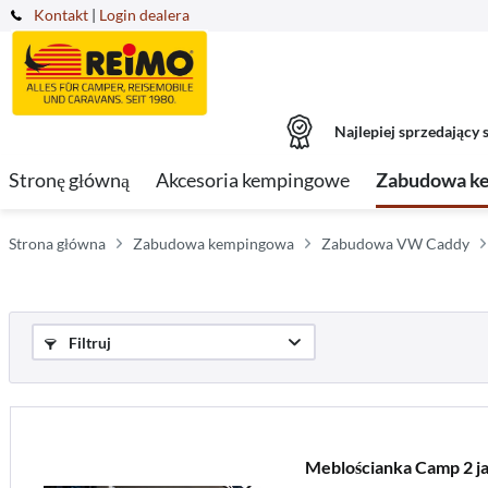
Kontakt
|
Login dealera
Najlepiej sprzedający s
Stronę główną
Akcesoria kempingowe
Zabudowa k
Strona główna
Zabudowa kempingowa
Zabudowa VW Caddy
Filtruj
Meblościanka Camp 2 ja