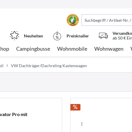
Versandko
r
Neuheiten
Preisknaller
ab 50 € Ei
Shop
Campingbusse
Wohnmobile
Wohnwagen
il
VW Dachträger/Dachreling Kastenwagen
vator Pro mit