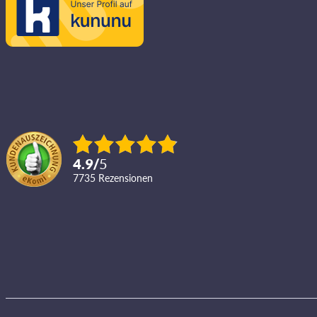
4.9
/
5
7735
Rezensionen