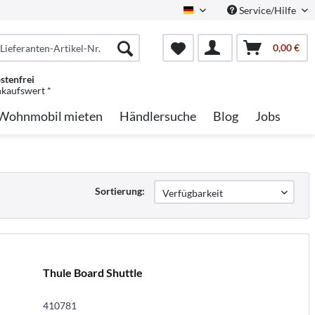
Service/Hilfe
German
0,00 €
stenfrei
nkaufswert *
Wohnmobil mieten
Händlersuche
Blog
Jobs
Sortierung:
Thule Board Shuttle
410781