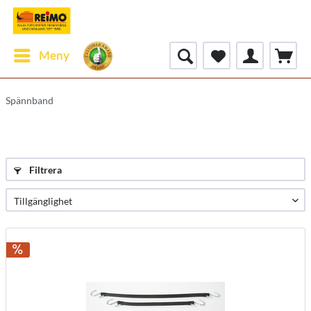
Meny
Spännband
Filtrera