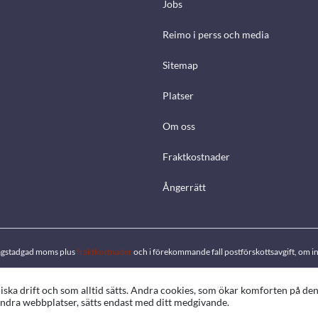
Jobs
Reimo i perss och media
Sitemap
Platser
Om oss
Fraktkostnader
Ångerrätt
. lagstadgad moms plus
fraktkostnader
och i förekommande fall postförskottsavgift, om in
ka drift och som alltid sätts. Andra cookies, som ökar komforten på de
d andra webbplatser, sätts endast med ditt medgivande.