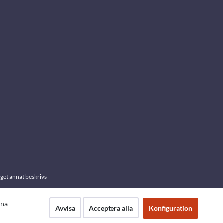
get annat beskrivs
nna
Avvisa
Acceptera alla
Konfiguration