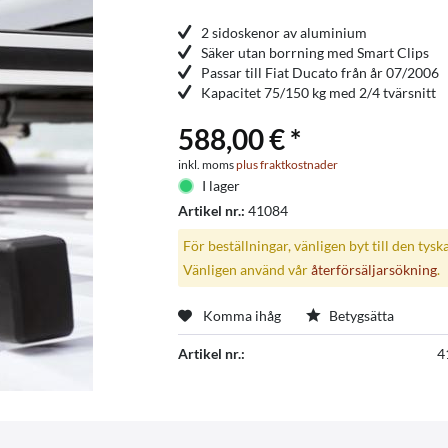
2 sidoskenor av aluminium
Säker utan borrning med Smart Clips
Passar till Fiat Ducato från år 07/2006
Kapacitet 75/150 kg med 2/4 tvärsnitt
588,00 € *
inkl. moms
plus fraktkostnader
I lager
Artikel nr.:
41084
För beställningar, vänligen byt till den tysk
Vänligen använd vår
återförsäljarsökning
.
Komma ihåg
Betygsätta
Artikel nr.:
4