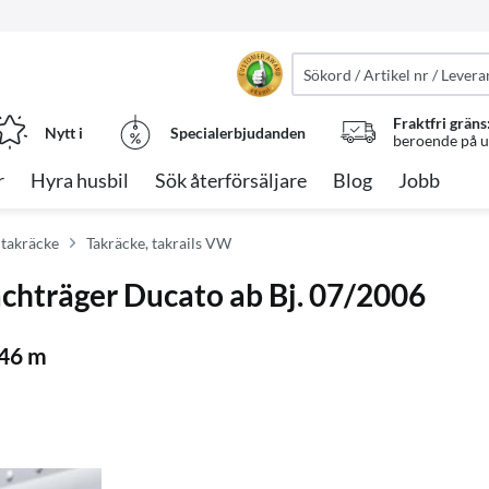
Fraktfri gräns
Nytt i
Specialerbjudanden
beroende på ut
r
Hyra husbil
Sök återförsäljare
Blog
Jobb
 takräcke
Takräcke, takrails VW
achträger Ducato ab Bj. 07/2006
,46 m