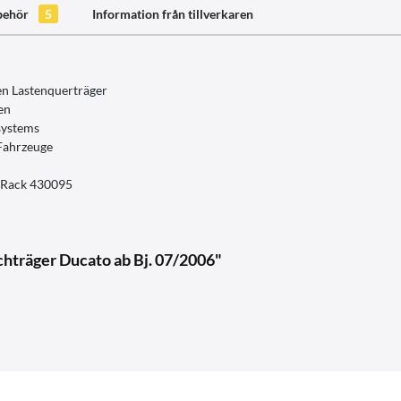
lbehör
5
Information från tillverkaren
n Lastenquerträger
en
systems
Fahrzeuge
f Rack 430095
chträger Ducato ab Bj. 07/2006"