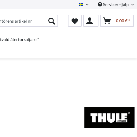
Service/Hjälp
Swedish
0,00 € *
:
vald återförsäljare *