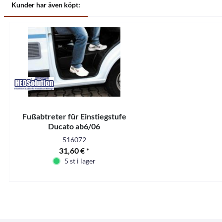
Kunder har även köpt:
Fußabtreter für Einstiegstufe
Ducato ab6/06
516072
31,60 € *
5 st i lager