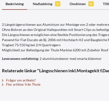
Beskrivning
Nedladdning
0
Omdömen
0
Til
2 Längsträgerschienen aus Aluminium zur Montage von 2 oder mehrere
Ohne Bohren an den Original Haltepunkten mit Smart Clips zu befestig
Die Längsschienen ermöglichen eine flexible Positionierung des Träger
Passend für Fiat Ducato ab Bj. 2006 mit Hochdach H2 und Baugleiche 
Traglast 75/150 kg bei 2/4 Querträgern
Möglichkeit zur Befestigung der Thule Markise 6200 mit Zubehör Roo
Leveransens omfattning:
2 aluminiumskenor med smarta klämmor
Relaterade länkar "Längsschienen inkl.Montagekit f.Da
Frågor om artikeln?
Fler artiklar från Thule