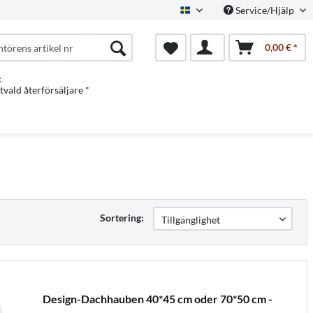
Service/Hjälp
Swedish
0,00 € *
:
vald återförsäljare *
Sortering:
Design-Dachhauben 40*45 cm oder 70*50 cm -