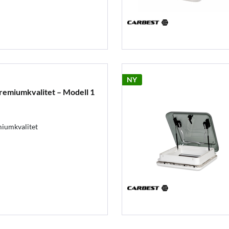
NY
premiumkvalitet – Modell 1
miumkvalitet