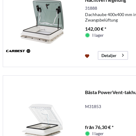
31888
Dachhaube 400x400 mm ink
Zwangsbelüftung
142,00 € *
I lager
Detaljer
Bästa PowerVent-takhu
M31853
från 76,30 € *
I lager