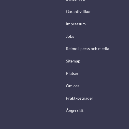
Garantivillkor
Impressum
Jobs
Reimo i perss och media
Sitemap
Platser
Om oss
Fraktkostnader
Ångerrätt