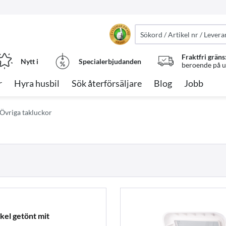
Fraktfri gräns
Nytt i
Specialerbjudanden
beroende på ut
r
Hyra husbil
Sök återförsäljare
Blog
Jobb
Övriga takluckor
el getönt mit