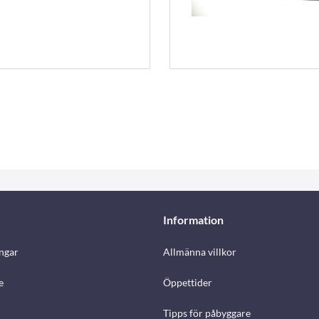
Information
ngar
Allmänna villkor
e
Öppettider
Tipps för påbyggare