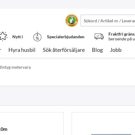
Fraktfri gräns
Nytt i
Specialerbjudanden
beroende på ut
r
Hyra husbil
Sök återförsäljare
Blog
Jobb
dintyg metervara
 10m