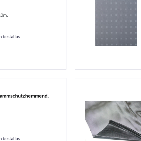
10m.
an beställas
flammschutzhemmend,
an beställas