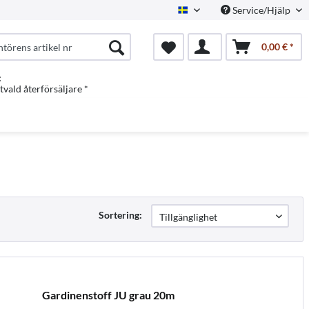
Service/Hjälp
Swedish
0,00 € *
:
vald återförsäljare *
Sortering:
Gardinenstoff JU grau 20m