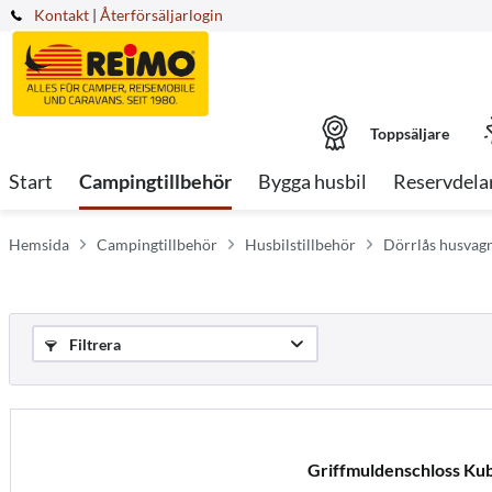
Kontakt
|
Återförsäljarlogin
Toppsäljare
Start
Campingtillbehör
Bygga husbil
Reservdela
Hemsida
Campingtillbehör
Husbilstillbehör
Dörrlås husvagn
Filtrera
Griffmuldenschloss Ku