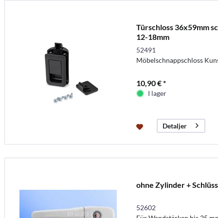
Türschloss 36x59mm sc
12-18mm
52491
Möbelschnappschloss Kuns
10,90 € *
I lager
Detaljer
ohne Zylinder + Schlüss
52602
Für Wandstärken bis 25 m