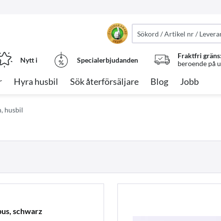
Fraktfri gräns
Nytt i
Specialerbjudanden
beroende på ut
r
Hyra husbil
Sök återförsäljare
Blog
Jobb
, husbil
bus, schwarz