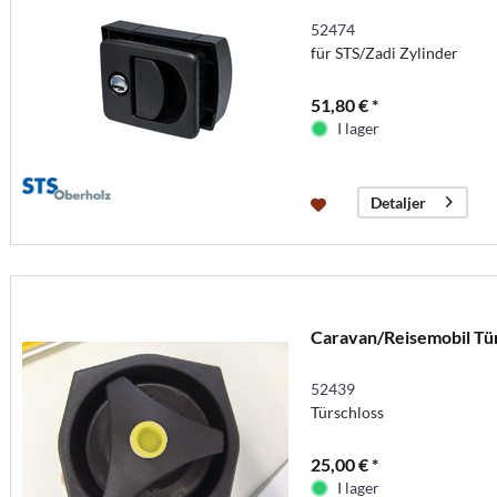
52474
für STS/Zadi Zylinder
51,80 € *
I lager
Detaljer
Caravan/Reisemobil Tü
52439
Türschloss
25,00 € *
I lager