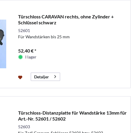
Türschloss CARAVAN rechts, ohne Zylinder +
Schlüssel schwarz
52601
Für Wandstärken bis 25 mm
52,40 € *
I lager
Detaljer
Türschloss-Distanzplatte für Wandstärke 13mm für
Art.-Nr. 52601 / 52602
52603
für Zadi Caravan-Schlösser 52601 bzw. 52602