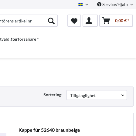
Service/Hjälp
Swedish
0,00 € *
:
vald återförsäljare *
Sortering:
Kappe für 52640 braunbeige