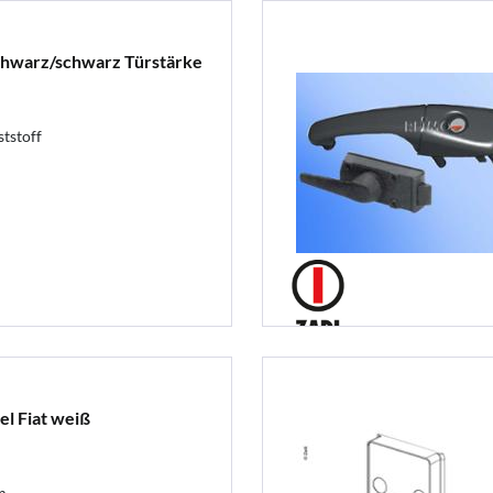
hwarz/schwarz Türstärke
tstoff
el Fiat weiß
m