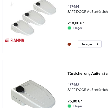
467454
SAFE DOOR Außentürsicher
218,00 € *
I lager
Detaljer
Türsicherung Außen Sa
467462
SAFE DOOR Außentürsiche
75,80 € *
I lager