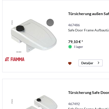
Türsicherung außen Sa
467486
Safe Door Frame Aufbautür
79,10 € *
I lager
Detaljer
Türsicherung Safe Door
467492
Safe Door Frame Aufbautür