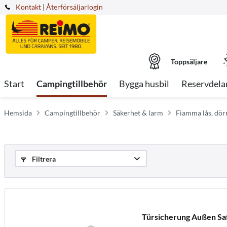
Kontakt
|
Återförsäljarlogin
Toppsäljare
Start
Campingtillbehör
Bygga husbil
Reservdela
Hemsida
Campingtillbehör
Säkerhet & larm
Fiamma lås, dör
Filtrera
Türsicherung Außen Saf