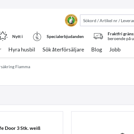
Fraktfri gräns
Nytt i
Specialerbjudanden
beroende på ut
r
Hyra husbil
Sök återförsäljare
Blog
Jobb
rsäkring Fiamma
e Door 3 Stk. weiß