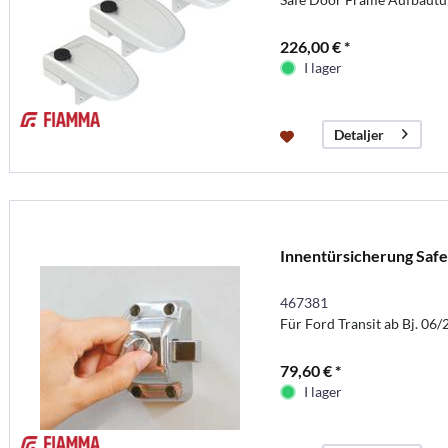
226,00 € *
I lager
Detaljer
Innentürsicherung Saf
467381
Für Ford Transit ab Bj. 06
79,60 € *
I lager