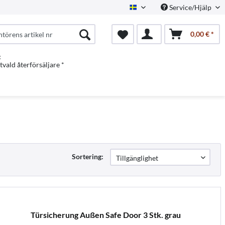
Service/Hjälp
Swedish
0,00 € *
:
vald återförsäljare *
Sortering:
Türsicherung Außen Safe Door 3 Stk. grau