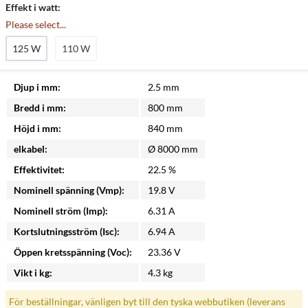
Effekt i watt:
Please select...
125 W
110 W
Djup i mm:
2.5 mm
Bredd i mm:
800 mm
Höjd i mm:
840 mm
elkabel:
Ø 8000 mm
Effektivitet:
22.5 %
Nominell spänning (Vmp):
19.8 V
Nominell ström (Imp):
6.31 A
Kortslutningsström (Isc):
6.94 A
Öppen kretsspänning (Voc):
23.36 V
Vikt i kg:
4.3 kg
För beställningar, vänligen byt till den tyska webbutiken (leverans