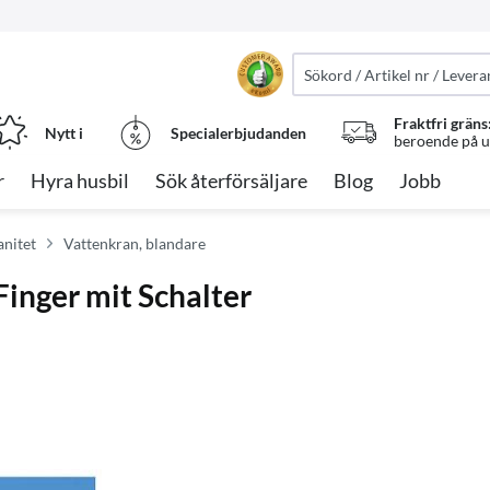
Fraktfri gräns
Nytt i
Specialerbjudanden
beroende på ut
r
Hyra husbil
Sök återförsäljare
Blog
Jobb
anitet
Vattenkran, blandare
inger mit Schalter