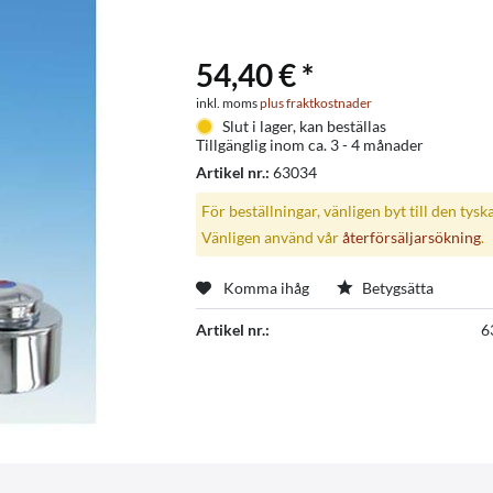
54,40 € *
inkl. moms
plus fraktkostnader
Slut i lager, kan beställas
Tillgänglig inom ca. 3 - 4 månader
Artikel nr.:
63034
För beställningar, vänligen byt till den tysk
Vänligen använd vår
återförsäljarsökning
.
Komma ihåg
Betygsätta
Artikel nr.:
6