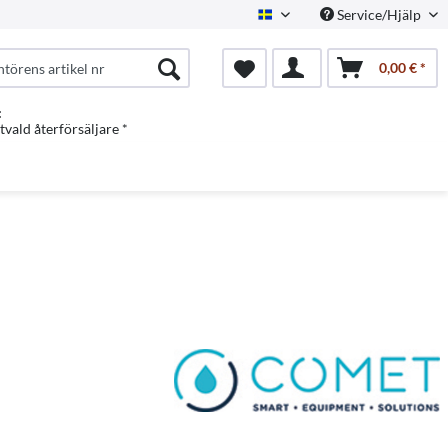
Service/Hjälp
Swedish
0,00 € *
:
vald återförsäljare *