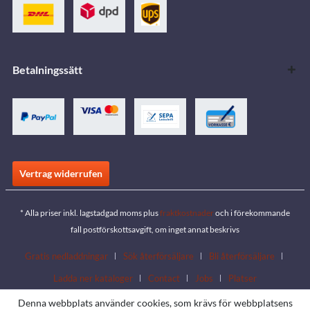
Betalningssätt
Vertrag widerrufen
* Alla priser inkl. lagstadgad moms plus
fraktkostnader
och i förekommande
fall postförskottsavgift, om inget annat beskrivs
Gratis nedladdningar
Sök återförsäljare
Bli återförsäljare
Ladda ner kataloger
Contact
Jobs
Platser
Denna webbplats använder cookies, som krävs för webbplatsens