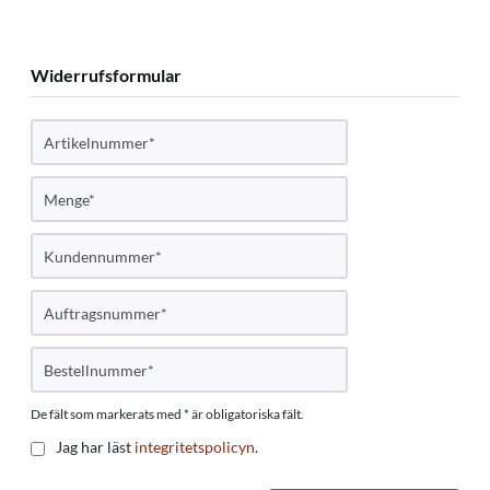
Widerrufsformular
De fält som markerats med * är obligatoriska fält.
Jag har läst
integritetspolicyn
.