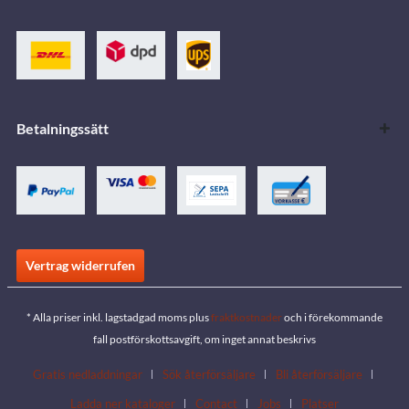
Betalningssätt
Vertrag widerrufen
* Alla priser inkl. lagstadgad moms plus
fraktkostnader
och i förekommande
fall postförskottsavgift, om inget annat beskrivs
Gratis nedladdningar
Sök återförsäljare
Bli återförsäljare
Ladda ner kataloger
Contact
Jobs
Platser