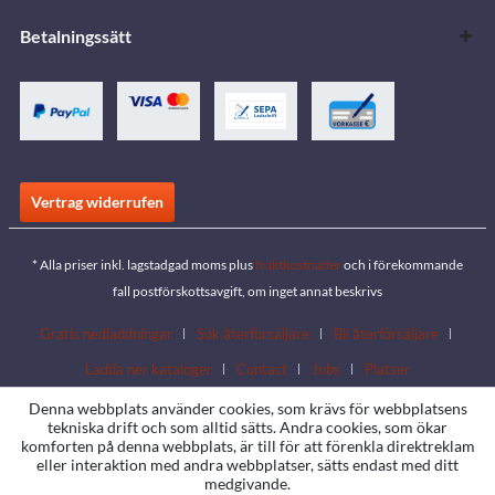
Betalningssätt
Vertrag widerrufen
* Alla priser inkl. lagstadgad moms plus
fraktkostnader
och i förekommande
fall postförskottsavgift, om inget annat beskrivs
Gratis nedladdningar
Sök återförsäljare
Bli återförsäljare
Ladda ner kataloger
Contact
Jobs
Platser
Denna webbplats använder cookies, som krävs för webbplatsens
tekniska drift och som alltid sätts. Andra cookies, som ökar
komforten på denna webbplats, är till för att förenkla direktreklam
eller interaktion med andra webbplatser, sätts endast med ditt
medgivande.