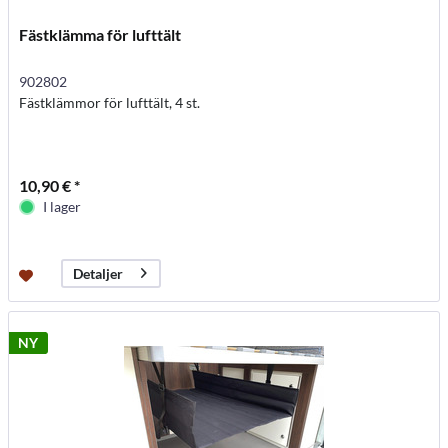
Fästklämma för lufttält
902802
Fästklämmor för lufttält, 4 st.
10,90 € *
I lager
Detaljer
NY