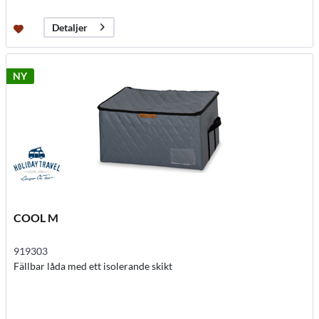
Detaljer
NY
COOL M
919303
Fällbar låda med ett isolerande skikt