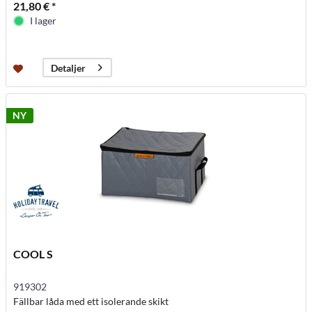
21,80 € *
I lager
Detaljer
NY
COOL S
919302
Fällbar låda med ett isolerande skikt