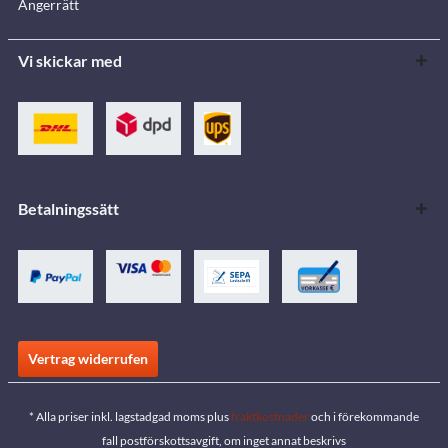
Ångerrätt
Vi skickar med
Betalningssätt
Vertrag widerrufen
* Alla priser inkl. lagstadgad moms plus
fraktkostnader
och i förekommande
fall postförskottsavgift, om inget annat beskrivs